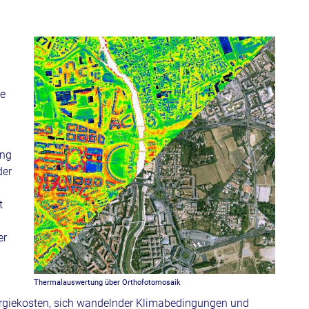
te
ung
der
t
er
Thermalauswertung über Orthofotomosaik
rgiekosten, sich wandelnder Klimabedingungen und