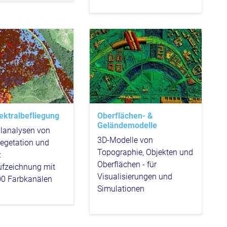
ektralbefliegung
Oberflächen- &
Geländemodelle
ilanalysen von
3D-Modelle von
egetation und
Topographie, Objekten und
:
Oberflächen - für
ufzeichnung mit
Visualisierungen und
00 Farbkanälen
Simulationen