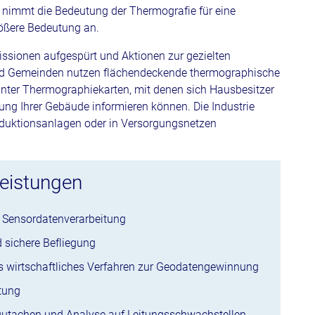
 nimmt die Bedeutung der Thermografie für eine
rößere Bedeutung an.
sionen aufgespürt und Aktionen zur gezielten
d Gemeinden nutzen flächendeckende thermographische
nnter Thermographiekarten, mit denen sich Hausbesitzer
ng Ihrer Gebäude informieren können. Die Industrie
oduktionsanlagen oder in Versorgungsnetzen
Leistungen
d Sensordatenverarbeitung
d sichere Befliegung
s wirtschaftliches Verfahren zur Geodatengewinnung
tung
agutachen und Analyse auf Leitungsschwachstellen