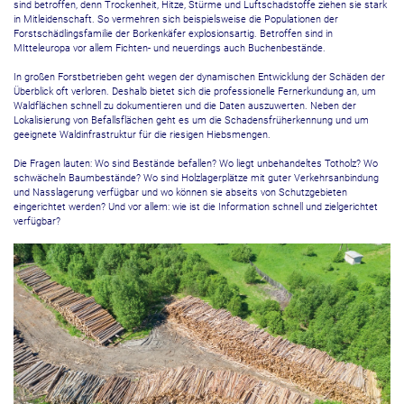
sind betroffen, denn Trockenheit, Hitze, Stürme und Luftschadstoffe ziehen sie stark
in Mitleidenschaft. So vermehren sich beispielsweise die Populationen der
Forstschädlingsfamilie der Borkenkäfer explosionsartig. Betroffen sind in
MItteleuropa vor allem Fichten- und neuerdings auch Buchenbestände.
In großen Forstbetrieben geht wegen der dynamischen Entwicklung der Schäden der
Überblick oft verloren. Deshalb bietet sich die professionelle Fernerkundung an, um
Waldflächen schnell zu dokumentieren und die Daten auszuwerten. Neben der
Lokalisierung von Befallsflächen geht es um die Schadensfrüherkennung und um
geeignete Waldinfrastruktur für die riesigen Hiebsmengen.
Die Fragen lauten: Wo sind Bestände befallen? Wo liegt unbehandeltes Totholz? Wo
schwächeln Baumbestände? Wo sind Holzlagerplätze mit guter Verkehrsanbindung
und Nasslagerung verfügbar und wo können sie abseits von Schutzgebieten
eingerichtet werden? Und vor allem: wie ist die Information schnell und zielgerichtet
verfügbar?