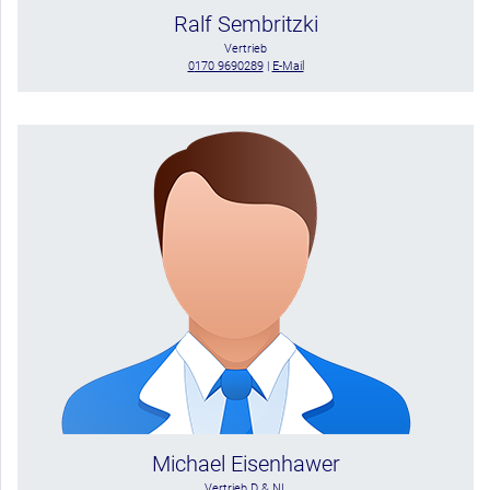
Ralf Sembritzki
Vertrieb
0
170 9690289
|
E-Mail
Michael Eisenhawer
Vertrieb D & NL