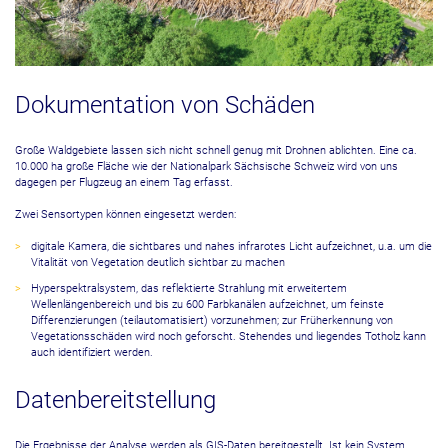
Dokumentation von Schäden
Große Waldgebiete lassen sich nicht schnell genug mit Drohnen ablichten. Eine ca.
10.000 ha große Fläche wie der Nationalpark Sächsische Schweiz wird von uns
dagegen per Flugzeug an einem Tag erfasst.
Zwei Sensortypen können eingesetzt werden:
digitale Kamera, die sichtbares und nahes infrarotes Licht aufzeichnet, u.a. um die
Vitalität von Vegetation deutlich sichtbar zu machen
Hyperspektralsystem, das reflektierte Strahlung mit erweitertem
Wellenlängenbereich und bis zu 600 Farbkanälen aufzeichnet, um feinste
Differenzierungen (teilautomatisiert) vorzunehmen; zur Früherkennung von
Vegetationsschäden wird noch geforscht. Stehendes und liegendes Totholz kann
auch identifiziert werden.
Datenbereitstellung
Die Ergebnisse der Analyse werden als GIS-Daten bereitgestellt. Ist kein System