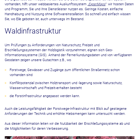
vorhanden, hilft unser webbasiertes Auskunftssystem „
ExperMaps
“: wir hosten Daten
und Programm, Sie und Ihre Dienstleister nutzen es. Geringe Kosten, einfache
Handhabung und Nutzung ohne Softwareinstallation: So schnell und einfach wissen
Sie, wo Eile geboten ist, auch unterwegs im Bestand.
Waldinfrastruktur
Um Prüfungen zu Anforderungen von Naturschutz, Freizeit und
Erschließungssystemen der Holzlogistik vorzunehmen, eignen sich Geo-
Informationssysteme (GIS). Anhand der Fernerkundungsdaten und von verfügbaren
Geodaten zeigen unsere Gutachten z.B., wo
Forstwege, Gewässer und Zugänge zum öffentlichen Straßennetz schon
vorhanden sind
Konfliktpotenzial zwischen Holztransport und -lagerung sowie Naturschutz,
Wasserwirtschaft und Freizeitverhalten besteht
die Forstinfrastruktur angepasst werden kann.
Auch die Leistungsfähigkeit der Forstwege-Infrastruktur mit Blick auf gestiegene
Anforderungen der Technik und erhöhte Hiebsmengen kann untersucht werden.
Aus dieser Information leiten wir die Nutzbarkeit der Erschließungssysteme ab und
die Möglichkeiten für deren Verbesserung.