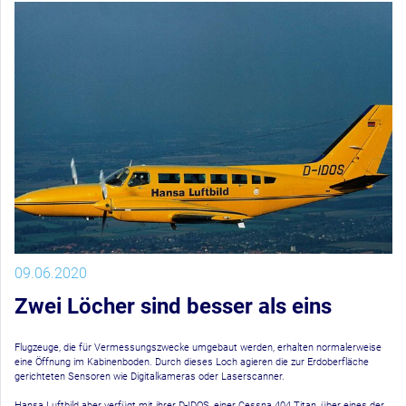
09.06.2020
Zwei Löcher sind besser als eins
Flugzeuge, die für Vermessungszwecke umgebaut werden, erhalten normalerweise
eine Öffnung im Kabinenboden. Durch dieses Loch agieren die zur Erdoberfläche
gerichteten Sensoren wie Digitalkameras oder Laserscanner.
Hansa Luftbild aber verfügt mit ihrer D-IDOS, einer Cessna 404 Titan, über eines der